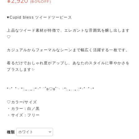
¥2,920
(80%OFF)
♥Cupid bless ツイードツーピース
上品なツイード素材が特徴で、エレガントな雰囲気を醸し出します
♡
カジュアルからフォーマルなシーンまで幅広く活躍する一枚です。
着るだけでおしゃれ度がアップし、あなたのスタイルに華やかさを
プラスします✨️
*･゜ﾟ･ *:.｡..｡.:*･゜˙˚ʚ♡ɞ˚˙･ ･*:.｡. .｡.:*･゜ﾟ･*
♡カラー/サイズ
・カラー：白／黒
・サイズ：フリー
種類