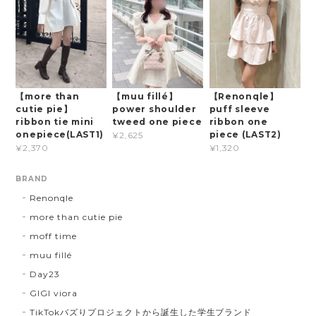
【more than
【muu fillé】
【Renonqle】
cutie pie】
power shoulder
puff sleeve
ribbon tie mini
tweed one piece
ribbon one
onepiece(LAST1)
piece (LAST2)
¥2,625
¥2,370
¥1,320
BRAND
Renonqle
more than cutie pie
moff time
muu fillé
Day23
GIGI viora
TikTokバズりプロジェクトから誕生した学生ブランド