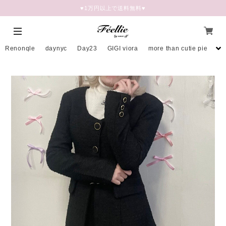
♥︎1万円以上で送料無料♥
Renonqle
daynyc
Day23
GIGI viora
more than cutie pie
mo