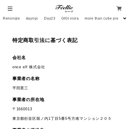
Renonqle
daynyc
Day23
GIGI viora
more than cutie pie
mo
特定商取引法に基づく表記
会社名
once elf 株式会社
事業者の名称
平田憲三
事業者の所在地
〒1660013
東京都杉並区堀ノ内1丁目5番5号方南マンション２０５