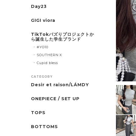
Day23
GIGI viora
TikTokバズりプロジェクトか
ら誕生した学生ブランド
#YO10
SOUTHERN X
Cupid bless
CATEGORY
Desir et raison/LÁMDY
ONEPIECE / SET UP
TOPS
BOTTOMS