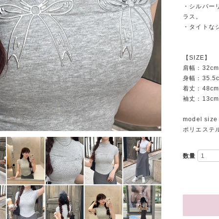
・シルバー
ラス。
・タイトな
【SIZE】
肩幅：32c
身幅：35.5
着丈：48c
袖丈：13c
model siz
ポリエステル
数量