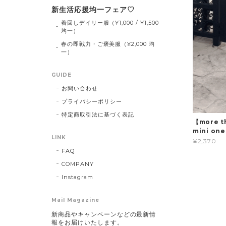
新生活応援均一フェア♡
着回しデイリー服（¥1,000 / ¥1,500
均一）
春の即戦力・ご褒美服（¥2,000 均
一）
GUIDE
お問い合わせ
プライバシーポリシー
特定商取引法に基づく表記
【more th
mini one
LINK
¥2,370
FAQ
COMPANY
Instagram
Mail Magazine
新商品やキャンペーンなどの最新情
報をお届けいたします。