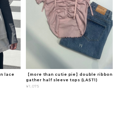
n lace
【more than cutie pie】double ribbon
gather half sleeve tops (LAST1)
¥1,075