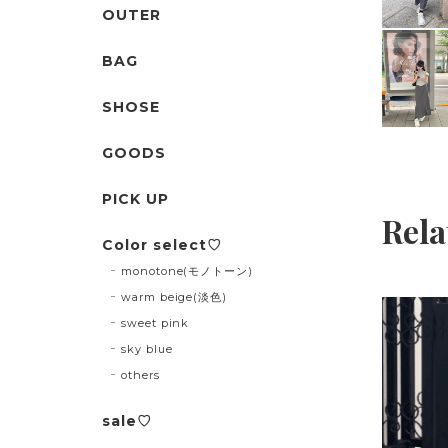
OUTER
BAG
SHOSE
GOODS
PICK UP
Rela
Color select♡
monotone(モノトーン)
warm beige(淡色)
sweet pink
sky blue
others
sale♡