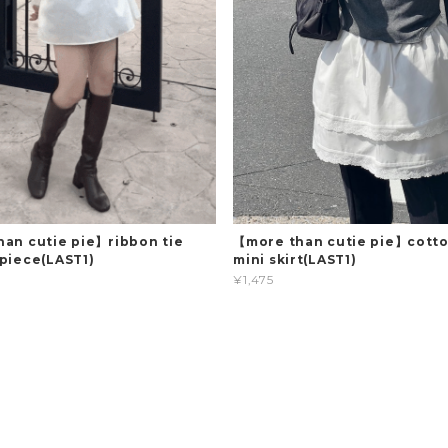
an cutie pie】ribbon tie
【more than cutie pie】cotto
piece(LAST1)
mini skirt(LAST1)
¥1,475