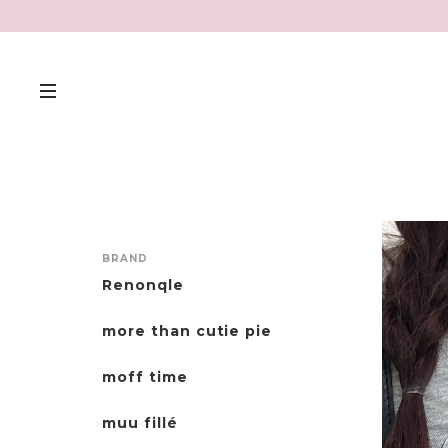
BRAND
Renonqle
more than cutie pie
moff time
muu fillé