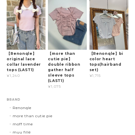
【Renonqle】
【more than
【Renonqle】bi
original lace
cutie pie】
color heart
collar lavender
double ribbon
tops(hairband
tops (LAST1)
gather half
set)
sleeve tops
¥1,240
¥1,715
(LAST1)
¥1,075
BRAND
Renonqle
more than cutie pie
moff time
muu fillé