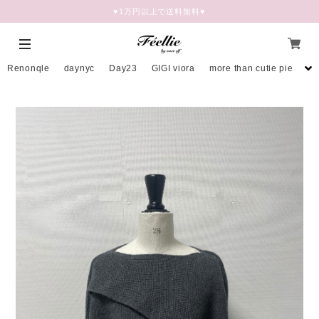
♥︎1万円以上で送料無料♥
Renonqle
daynyc
Day23
GIGI viora
more than cutie pie
mo