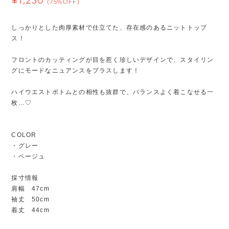
¥1,250
(75%OFF)
しっかりとした肉厚素材で仕立てた、存在感のあるニットトップ
ス！
フロントのカッティングが目を惹く珍しいデザインで、スタイリン
グにモードなニュアンスをプラスします！
ハイウエストボトムとの相性も抜群で、バランスよく着こなせる一
枚…♡
COLOR
・グレー
・ベージュ
採寸情報
肩幅 47cm
袖丈 50cm
着丈 44cm