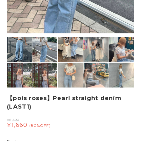
【pois roses】Pearl straight denim
(LAST1)
¥8,300
¥1,660
(80%OFF)