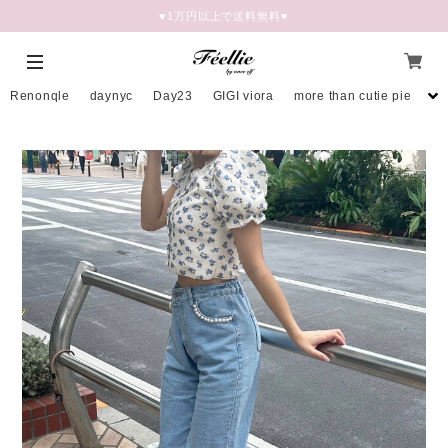
♥︎1万円以上で送料無料♥
Renonqle
daynyc
Day23
GIGI viora
more than cutie pie
mo