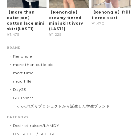
【more than
【Renonqle】
【Renonqle】frill
cutie pie】
creamy tiered
tiered skirt
cotton lace mini
mini skirt ivory
¥1,470
skirt(LAST1)
(LAST1)
¥1,475
¥1,225
BRAND
Renonqle
more than cutie pie
moff time
muu fillé
Day23
GIGI viora
TikTokバズりプロジェクトから誕生した学生ブランド
CATEGORY
Desir et raison/LÁMDY
ONEPIECE / SET UP