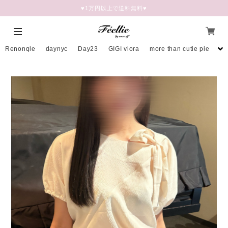
♥︎1万円以上で送料無料♥
Renonqle
daynyc
Day23
GIGI viora
more than cutie pie
mo