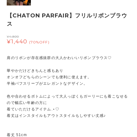
【CHATON PARFAIR】フリルリボンブラウ
ス
¥4,800
¥1,440
(70%OFF)
肩のリボンが存在感抜群の大人かわいいリボンブラウス♡
華やかだけどきちんと感もあり
オンオフどちらのシーンでも便利に使えます。
半袖パフスリーブがエレガントなデザイン。
色や合わせるボトムによって大人っぽくもガーリーにも着こなせる
ので幅広い年齢の方に
着ていただけるアイテム.⋆♡
着丈はインスタイルもアウトスタイルもしやすい丈感♪
着丈 51cm