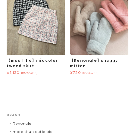
【muu fillé】mix color
【Renonqle】shaggy
tweed skirt
mitten
¥1,120
¥720
(80%OFF)
(80%OFF)
BRAND
Renonqle
more than cutie pie