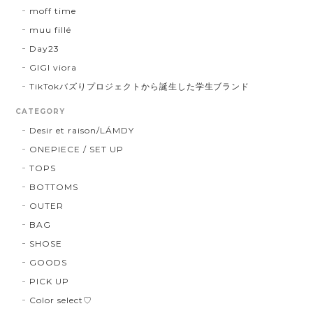
moff time
muu fillé
Day23
GIGI viora
TikTokバズりプロジェクトから誕生した学生ブランド
CATEGORY
Desir et raison/LÁMDY
ONEPIECE / SET UP
TOPS
BOTTOMS
OUTER
BAG
SHOSE
GOODS
PICK UP
Color select♡