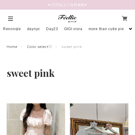
♥︎1万円以上で送料無料♥
Renonqle
daynyc
Day23
GIGI viora
more than cutie pie
mo
Home
Color select♡
sweet pink
sweet pink