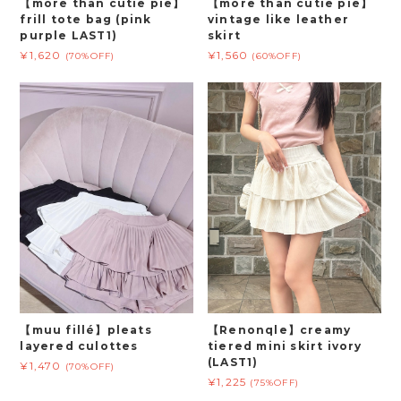
【more than cutie pie】
【more than cutie pie】
frill tote bag (pink
vintage like leather
purple LAST1)
skirt
¥1,620
¥1,560
(70%OFF)
(60%OFF)
【muu fillé】pleats
【Renonqle】creamy
layered culottes
tiered mini skirt ivory
(LAST1)
¥1,470
(70%OFF)
¥1,225
(75%OFF)