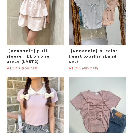
【Renonqle】puff
【Renonqle】bi color
sleeve ribbon one
heart tops(hairband
piece (LAST2)
set)
¥1,320
¥1,715
(80%OFF)
(65%OFF)