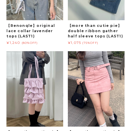
【Renonqle】original
【more than cutie pie】
lace collar lavender
double ribbon gather
tops (LAST1)
half sleeve tops (LAST1)
¥1,240
¥1,075
(80%OFF)
(75%OFF)