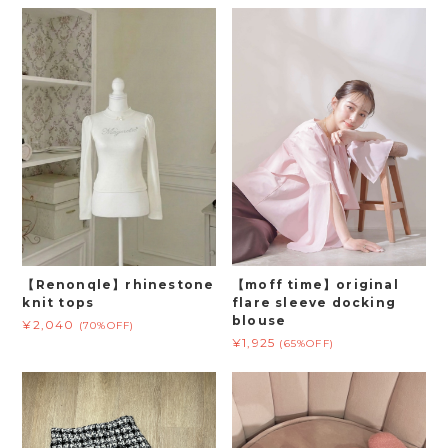
【Renonqle】rhinestone
【moff time】original
knit tops
flare sleeve docking
blouse
¥2,040
(70%OFF)
¥1,925
(65%OFF)